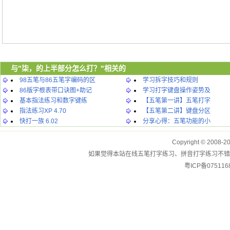
与"柒，的上半部分怎么打？"相关的
98五笔与86五笔字编码的区
学习拆字技巧和规则
86版字根表带口诀图+助记
学习打字键盘操作姿势及
基本指法练习和数字键练
【五笔第一讲】五笔打字
指法练习XP 4.70
【五笔第二讲】键盘分区
快打一族 6.02
分享心得：五笔功能的小
Copyright © 2008-2
如果觉得本站在线五笔打字练习、拼音打字练习不错
粤ICP备07511